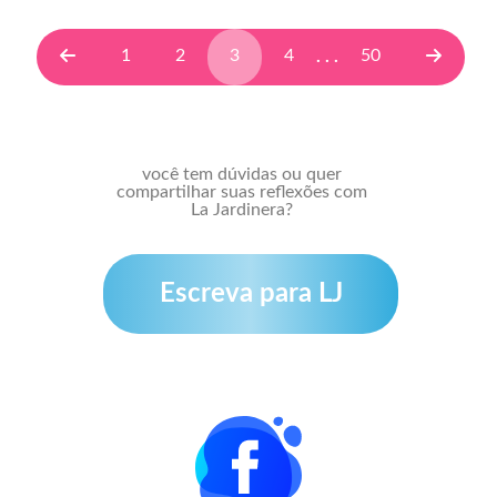
1
2
3
4
50
. . .
você tem dúvidas ou quer
compartilhar suas reflexões com
La Jardinera?
Escreva para LJ