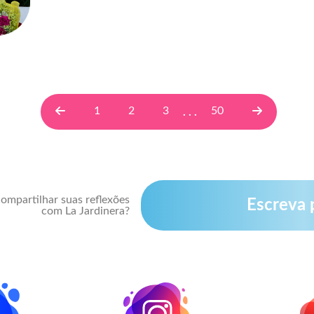
1
2
3
50
. . .
ompartilhar suas reflexões
Escreva 
com La Jardinera?