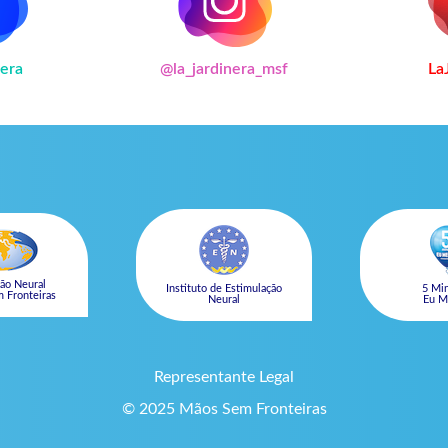
era
@la_jardinera_msf
La
ão Neural
Instituto de Estimulação
5 Min
 Fronteiras
Neural
Eu M
Representante Legal
© 2025 Mãos Sem Fronteiras