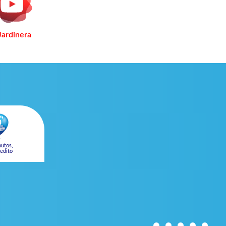
Jardinera
utos,
edito