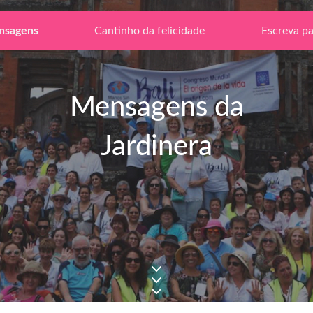
nsagens
Cantinho da felicidade
Escreva pa
Mensagens da
Jardinera