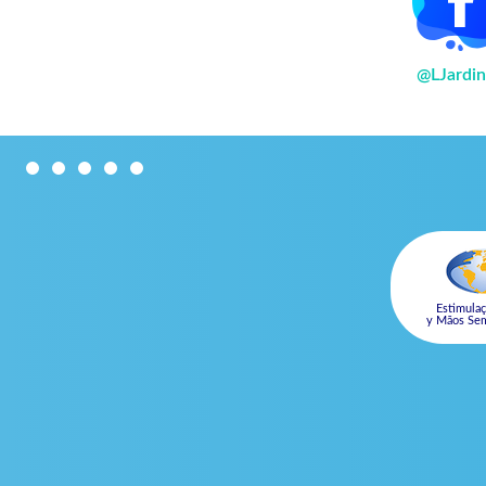
@LJardin
Estimulaç
y Mãos Sem