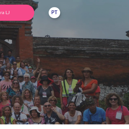
PT
ra LJ