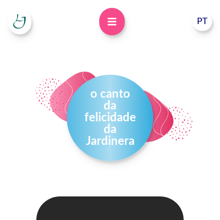
PT
o canto
da
felicidade
da
Jardinera